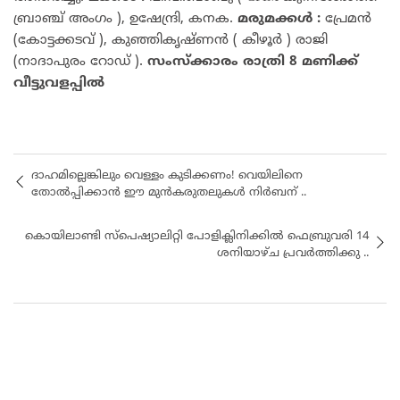
ബ്രാഞ്ച് അംഗം ), ഉഷേന്ദ്രി, കനക.
മരുമക്കൾ :
പ്രേമൻ
(കോട്ടക്കടവ് ), കുഞ്ഞികൃഷ്ണൻ ( കീഴൂർ ) രാജി
(നാദാപുരം റോഡ് ).
സംസ്ക്കാരം രാത്രി 8 മണിക്ക്
വീട്ടുവളപ്പിൽ
ദാഹമില്ലെങ്കിലും വെള്ളം കുടിക്കണം! വെയിലിനെ
തോൽപ്പിക്കാൻ ഈ മുൻകരുതലുകൾ നിർബന് ..
കൊയിലാണ്ടി സ്പെഷ്യാലിറ്റി പോളിക്ലിനിക്കിൽ ഫെബ്രുവരി 14
ശനിയാഴ്ച പ്രവർത്തിക്കു ..