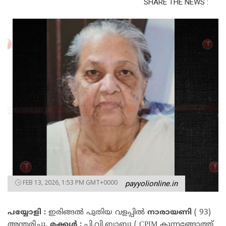
SHARE THE NEWS :
FEB 13, 2026, 1:53 PM GMT+0000
payyolionline.in
പയ്യോളി :
ഇരിങ്ങൽ പുതിയ വളപ്പിൽ
നാരായണി
( 93)
അന്തരിച്ചു.
മക്കൾ :
പി.വി.ബാബു ( CPIM കുന്നങ്ങോത്ത്