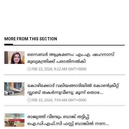
MORE FROM THIS SECTION
സൈബർ ആക്രമണം: എം.എ. ഷഹനാസ്
മുഖ്യമന്ത്രിക്ക് പരാതിനൽകി
FEB 23, 2026, 9:22 AM GMT+0000
കോഴിക്കോട് വലിയങ്ങാടിയിൽ കോൺക്രീറ്റ്
സ്ലാബ് തകർന്നുവീണു; മൂന്ന് തൊഴ...
FEB 23, 2026, 7:59 AM GMT+0000
രാജ്യത്ത് വീണ്ടും ബാങ്ക് തട്ടിപ്പ്;
ഐ.ഡി.എഫ്.സി ഫസ്റ്റ് ബാങ്കിൽ നടന...