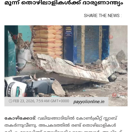
മൂന്ന് തൊഴിലാളികൾക്ക് ദാരുണാന്ത്യം
SHARE THE NEWS :
FEB 23, 2026, 7:59 AM GMT+0000
payyolionline.in
കോഴിക്കോട്
: വലിയങ്ങാടിയിൽ കോൺക്രീറ്റ് സ്ലാബ്
തകർന്നുവീണു. അപകടത്തിൽ രണ്ട് തൊഴിലാളികൾ