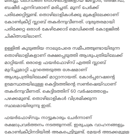
മരിച്ചു. ലോഡിങ്ങ് തൊഴിലാളികളായ ജബ്ബാർ, അഷ്റഫ്,
ബഷീർ എന്നിവരാണ് മരിച്ചത്. മൂന്ന് പേർക്ക്
പരിക്കേറ്റിട്ടുണ്ട്. തൊഴിലാളികൾക്കു മുകളിലേക്കാണ്
കോൺക്രീറ്റ് സ്ലാബ് തകർന്നുവീണത്. ഗുരുതരമായി
പരിക്കേറ്റ ഒരാൾ കേഴിക്കോട് മെഡിക്കൽ കോളജിൽ
ചികിത്സയിലാണ്.
ഉള്ളിൽ കുടുങ്ങിയ നാലുപേരെ സമീപത്തുണ്ടായിരുന്ന
തൊഴിലാളികളാണ് രക്ഷപ്പെടുത്തി ആശുപത്രിയിലേക്ക്
മാറ്റിയത്. ഒരാളെ ഫയർഫോഴ്‌സ് എത്തി സ്ലാബ്
മുറിച്ചുമാറ്റി പുറത്തെടുത്ത ശേഷമാണ്
ആശുപത്രിയിലേക്ക് മാറ്റാനായത്. കോർപ്പറേഷന്റെ
ഉടമസ്ഥതയിലുള്ള കെട്ടിടത്തിന്റെ സൺഷെയ്ഡാണ്
തകർന്നുവീണത്. കെട്ടിടത്തിന് 60 വർഷത്തോളം
പഴക്കമുണ്ട്. തൊഴിലാളികൾ വിശ്രമിക്കുന്ന
സ്ഥലമായിരുന്നു ഇത്.
ഫയർഫോഴ്‌സും നാട്ടുകാരും ചേർന്നാണ്
രക്ഷാപ്രവർത്തനം നടത്തുന്നത്. ഇരുചക്ര വാഹനങ്ങളും
കോൺക്രീറ്റിനടിയിൽ അകപ്പെട്ടിട്ടുണ്ട്. മേയർ അടക്കമുള്ള