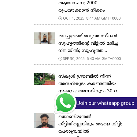
ആലോചന; 2000
രൂപയാക്കാൻ നീക്കം
OCT 1, 2025, 8:44 AM GMT+0000
മലപ്പുറത്ത് മധ്യവയസ്കൻ
സുഹൃത്തിന്‍റെ വീട്ടിൽ മരിച്ച
നിലയിൽ; സുഹൃത്ത...
SEP 30, 2025, 6:40 AM GMT+0000
സ്കൂള്‍ ഗ്രൗണ്ടിൽ നിന്ന്
അസ്ഥികൂടം കണ്ടെത്തിയ
സംഭവം; അസ്ഥികൂടം 30 വ...
SEP 21, 2025, 5:17 AM GMT+0000
Join our whatsapp group
തൊണ്ടിമുതല്‍
കിട്ടിയില്ലെങ്കിലും ആളെ കിട്ടി;
പേരാമ്പ്രയിൽ