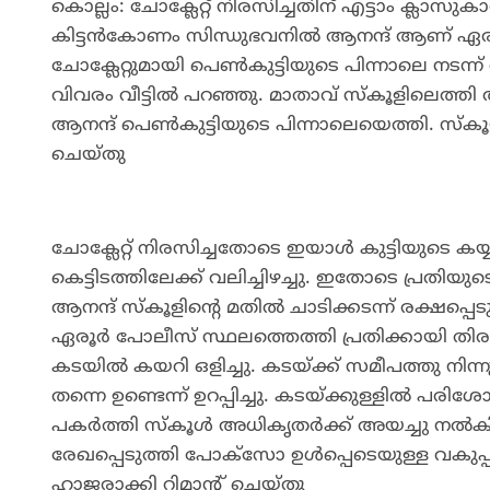
കൊല്ലം: ചോക്ലേറ്റ് നിരസിച്ചതിന് എട്ടാം ക്ലാസു
കിട്ടൻകോണം സിന്ധുഭവനിൽ ആനന്ദ് ആണ് ഏരൂർ
ചോക്ലേറ്റുമായി പെൺകുട്ടിയുടെ പിന്നാലെ നടന്ന്
വിവരം വീട്ടിൽ പറഞ്ഞു. മാതാവ് സ്കൂളിലെത്തി അധ
ആനന്ദ് പെൺകുട്ടിയുടെ പിന്നാലെയെത്തി. സ്കൂള
ചെയ്തു
ചോക്ലേറ്റ് നിരസിച്ചതോടെ ഇയാൾ കുട്ടിയുടെ കയ്യി
കെട്ടിടത്തിലേക്ക് വലിച്ചിഴച്ചു. ഇതോടെ പ്രതിയുട
ആനന്ദ് സ്കൂളിന്റെ മതിൽ ചാടിക്കടന്ന് രക്ഷപ്
ഏരൂർ പോലീസ് സ്ഥലത്തെത്തി പ്രതിക്കായി തിരച്ചി
കടയിൽ കയറി ഒളിച്ചു. കടയ്ക്ക് സമീപത്തു നിന
തന്നെ ഉണ്ടെന്ന് ഉറപ്പിച്ചു. കടയ്ക്കുള്ളിൽ പ
പകർത്തി സ്കൂൾ അധികൃതർക്ക് അയച്ചു നൽകി പ്രത
രേഖപ്പെടുത്തി പോക്സോ ഉൾപ്പെടെയുള്ള വകുപ
ഹാജരാക്കി റിമാന്റ് ചെയ്തു