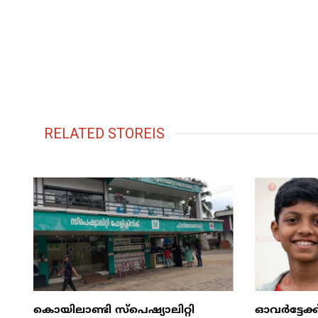
RELATED STOREIS
കൊയിലാണ്ടി സ്പെഷ്യാലിറ്റി
ഓവർട്ടേക്ക