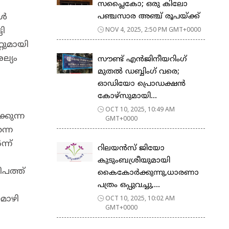
സപ്ലൈകോ; ഒരു കിലോ
പഞ്ചസാര അഞ്ച് രൂപയ്ക്ക്
ാൾ
NOV 4, 2025, 2:50 PM GMT+0000
ടി
്റുമായി
ല്യം
സൗണ്ട് എൻജിനീയറിംഗ്
മുതൽ ഡബ്ബിംഗ് വരെ;
ഓഡിയോ പ്രൊഡക്ഷൻ
കോഴ്‌സുമായി...
OCT 10, 2025, 10:49 AM
്കുന്ന
GMT+0000
്നെ
്ന്
റിലയൻസ് ജിയോ
കുടുംബശ്രീയുമായി
ീപത്ത്
കൈകോർക്കുന്നു,ധാരണാ
പത്രം ഒപ്പുവച്ചു,...
OCT 10, 2025, 10:02 AM
മൊഴി
GMT+0000