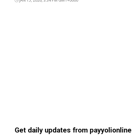
JAN 15, 2026, 3:34 PM GMT+0000
Get daily updates from payyolionline