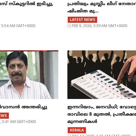
സ് സ്കൂട്ടറിൽ ഇടിച്ചു,
പ്രതിയും മുസ്ലീം ലീഗ് നേത
ഷിംജിത മു...
LATEST NEWS
6, 5:54 AM GMT+0000
FEB 9, 2026, 3:39 AM GMT+0000
ിവാസൻ അന്തരിച്ചു
ഇന്നറിയാം, ജനവിധി; വോട്ട
രാവിലെ 8 മുതൽ, പ്രതീക്
EWS
5, 3:41 AM GMT+0000
മുന്നണികൾ
KERALA