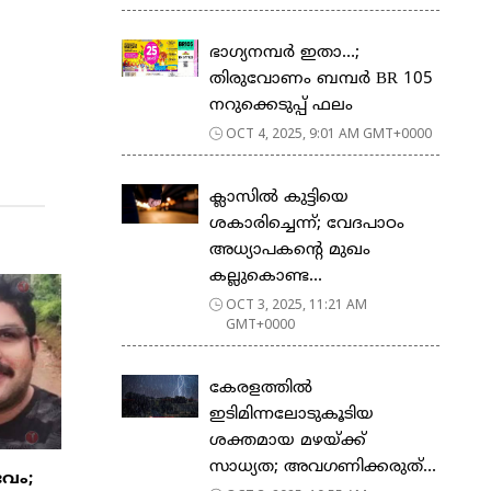
ഭാഗ്യനമ്പർ ഇതാ…;
തിരുവോണം ബമ്പർ BR 105
നറുക്കെടുപ്പ് ഫലം
OCT 4, 2025, 9:01 AM GMT+0000
ക്ലാസിൽ കുട്ടിയെ
ശകാരിച്ചെന്ന്; വേദപാഠം
അധ്യാപകന്റെ മുഖം
കല്ലുകൊണ്ട...
OCT 3, 2025, 11:21 AM
GMT+0000
കേരളത്തില്‍
ഇടിമിന്നലോടുകൂടിയ
ശക്തമായ മഴയ്ക്ക്
സാധ്യത; അവഗണിക്കരുത്...
വം;