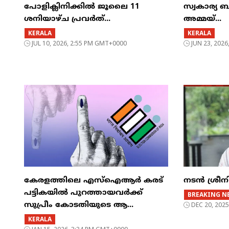
പോളിക്ലിനിക്കിൽ ജൂലൈ 11
സ്വകാര്യ ബ
ശനിയാഴ്ച പ്രവർത്...
അമ്മയ്...
KERALA
KERALA
JUL 10, 2026, 2:55 PM GMT+0000
JUN 23, 202
കേരളത്തിലെ എസ്ഐആർ കരട്
നടൻ ശ്രീന
പട്ടികയിൽ പുറത്തായവർക്ക്
BREAKING N
സുപ്രീം കോടതിയുടെ ആ...
DEC 20, 202
KERALA