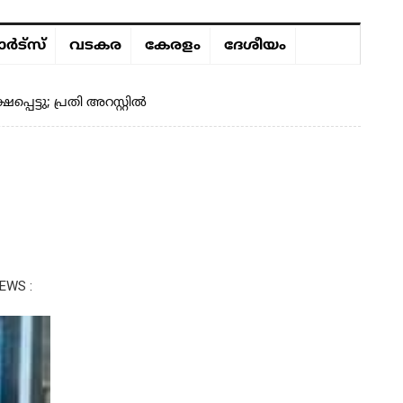
ർട്സ്
വടകര
കേരളം
ദേശീയം
്പെട്ടു; പ്രതി അറസ്റ്റിൽ
EWS :