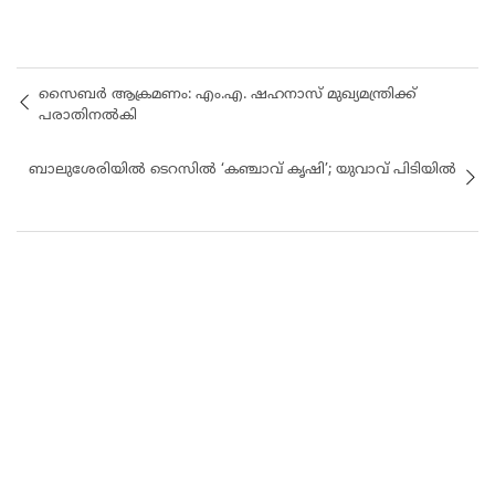
സൈബർ ആക്രമണം: എം.എ. ഷഹനാസ് മുഖ്യമന്ത്രിക്ക്
പരാതിനൽകി
ബാലുശേരിയിൽ ടെറസില്‍ ‘കഞ്ചാവ് കൃഷി’; യുവാവ് പിടിയിൽ