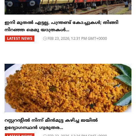
ഇനി മുതൽ എട്ടല്ല, പന്ത്രണ്ട് കോച്ചുകള്‍; തിങ്ങി
നിറഞ്ഞ മെമു യാത്രകൾ...
LATEST NEWS
FEB 23, 2026, 12:31 PM GMT+0000
റസ്റ്ററന്റില്‍ നിന്ന് മീന്‍മുട്ട കഴിച്ച ജയില്‍
ഉദ്യോഗസ്ഥന്‍ ഗുരുതര...