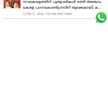
നവകേരളത്തിന് പുതുവഴികൾ തേടി അഞ്ചാം
കേരള പഠനകോൺഗ്രസിന് തുടക്കമായി; മ...
FEB 21, 2026, 7:56 AM GMT+0000