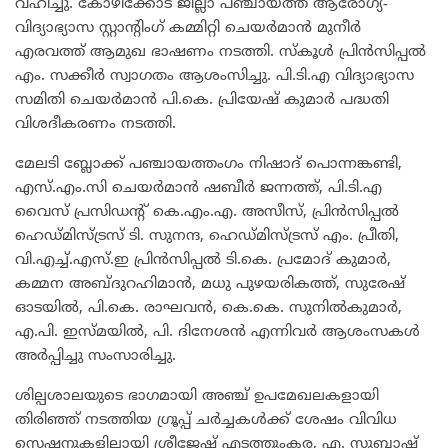
വഹിച്ചു. കോഴിക്കോട് ജില്ലാ പഞ്ചായത്ത് ആരോഗ്യ-
വിദ്യാഭ്യാസ സ്റ്റാന്റിംഗ് കമ്മിറ്റി ചെയർമാൻ മുനീർ
എരവത്ത് ആമുഖ ഭാഷണം നടത്തി. സ്കൂൾ പ്രിൻസിപ്പൽ
എം. സക്കീർ സ്വാഗതം ആശംസിച്ചു. പി.ടി.എ വിദ്യാഭ്യാസ
സമിതി ചെയർമാൻ പി.കെ. പ്രിയേഷ് കുമാർ പദ്ധതി
വിശദീകരണം നടത്തി.
മേലടി ബ്ലോക്ക് പഞ്ചായത്തംഗം നിഷാദ് പൊന്നങ്കണ്ടി,
എസ്.എം.സി ചെയർമാൻ ഷബീർ ജന്നത്ത്, പി.ടി.എ
വൈസ് പ്രസിഡന്റ് കെ.എം.എ. അസീസ്, പ്രിൻസിപ്പൽ
ഹെഡ്മിസ്ട്രസ് ടി. സുനന്ദ, ഹെഡ്മിസ്ട്രസ് എം. പ്രീതി,
വി.എച്ച്.എസ്.ഇ പ്രിൻസിപ്പൽ ടി.കെ. പ്രമോദ് കുമാർ,
കമ്മന അബ്ദുറഹിമാൻ, മധു പുഴയരികത്ത്, സുരേഷ്
ഓടയിൽ, പി.കെ. രാഘവൻ, കെ.കെ. സുനിൽകുമാർ,
എ.പി. ഇസ്മയിൽ, പി. ദിനേശൻ എന്നിവർ ആശംസകൾ
അർപ്പിച്ചു സംസാരിച്ചു.
ശില്പശാലയുടെ ഭാഗമായി അഞ്ച് ഉപമേഖലകളായി
തിരിഞ്ഞ് നടത്തിയ ഗ്രൂപ്പ് ചർച്ചകൾക്ക് ശേഷം വിവിധ
സെഷനുകളിലായി ശ്രീജേഷ് എടത്തുംകര, എ. സുബാഷ്