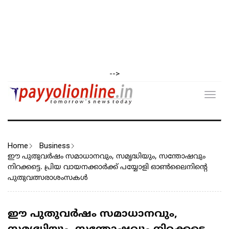
-->
Toggl
navig
Home
Business
ഈ പുതുവർഷം സമാധാനവും, സമൃദ്ധിയും, സന്തോഷവും
നിറക്കട്ടെ. പ്രിയ വായനക്കാർക്ക് പയ്യോളി ഓൺലൈനിന്റെ
പുതുവത്സരാശംസകൾ
ഈ പുതുവർഷം സമാധാനവും,