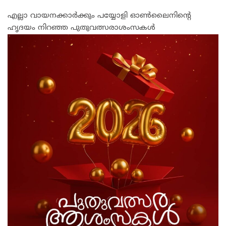
എല്ലാ വായനക്കാർക്കും പയ്യോളി ഓൺലൈനിന്റെ
ഹൃദയം നിറഞ്ഞ പുതുവത്സരാശംസകൾ