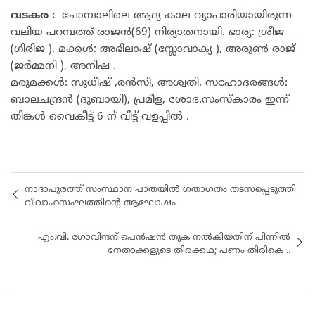
വടകര :
ചോമ്പാലിലെ ആദ്യ കാല വ്യാപാരിയായിരുന്ന
വലിയ പറമ്പത്ത് രാജൻ(69) നിര്യാതനായി. ഭാര്യ: ശ്രീജ
(ഗിരിജ ). മക്കൾ: അഭിലാഷ് (സ്ലോവാക്യ ), അരുൺ രാജ്
(ജർമ്മനി ), അനിഷ .
മരുമക്കൾ: സുധീഷ് ,രൻസി, അശ്വതി. സഹോദരങ്ങൾ:
ബാലചന്ദ്രൻ (ദുബായി), പ്രമീള, ശോഭ.സംസ്കാരം ഇന്ന്
തിങ്കൾ വൈകീട്ട് 6 ന് വീട്ട് വളപ്പിൽ .
നാദാപുരത്ത് സംസ്ഥാന പാതയിൽ ഗതാഗതം തടസപ്പെടുത്തി
വിവാഹസംഘത്തിന്‍റെ ആഘോഷം
എം.വി. ഗോവിന്ദന് പെൻഷൻ തുക നൽകിയതിന് പിന്നിൽ
നേതാക്കളുടെ തിരക്കഥ; പണം തിരികെ ..