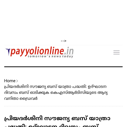
-->
Toggl
navig
Home
പ്രിയദർശിനി സൗജന്യ ബസ് യാത്രാ പദ്ധതി: ഉദ്ഘാടന
ദിവസം ബസ് ഓടിക്കുക കെഎസ്ആർടിസിയുടെ ആദ്യ
വനിതാ ഡ്രൈവർ
പ്രിയദർശിനി സൗജന്യ ബസ് യാത്രാ