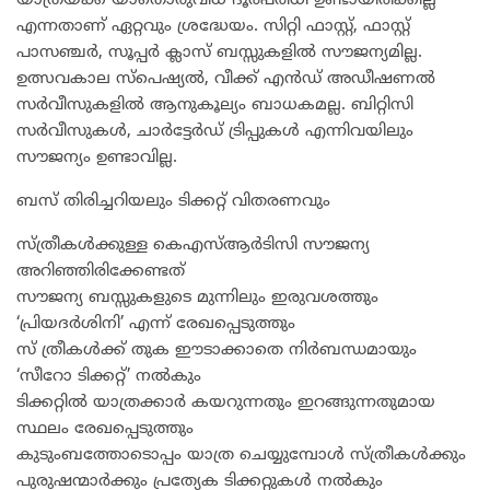
യാത്രയ്ക്ക് യാതൊരുവിധ ദൂരപരിധി ഉണ്ടായിരിക്കില്ല
എന്നതാണ് ഏറ്റവും ശ്രദ്ധേയം. സിറ്റി ഫാസ്റ്റ്, ഫാസ്റ്റ്
പാസഞ്ചർ, സൂപ്പർ ക്ലാസ് ബസ്സുകളിൽ സൗജന്യമില്ല.
ഉത്സവകാല സ്പെഷ്യൽ, വീക്ക് എൻഡ് അഡീഷണൽ
സർവീസുകളിൽ ആനുകൂല്യം ബാധകമല്ല. ബിറ്റിസി
സർവീസുകൾ, ചാർട്ടേർഡ് ട്രിപ്പുകൾ എന്നിവയിലും
സൗജന്യം ഉണ്ടാവില്ല.
ബസ് തിരിച്ചറിയലും ടിക്കറ്റ് വിതരണവും
സ്ത്രീകൾക്കുള്ള കെഎസ്ആർടിസി സൗജന്യ
അറിഞ്ഞിരിക്കേണ്ടത്
സൗജന്യ ബസ്സുകളുടെ മുന്നിലും ഇരുവശത്തും
‘പ്രിയദർശിനി’ എന്ന് രേഖപ്പെടുത്തും
സ് ത്രീകൾക്ക് തുക ഈടാക്കാതെ നിർബന്ധമായും
‘സീറോ ടിക്കറ്റ്’ നൽകും
ടിക്കറ്റിൽ യാത്രക്കാർ കയറുന്നതും ഇറങ്ങുന്നതുമായ
സ്ഥലം രേഖപ്പെടുത്തും
കുടുംബത്തോടൊപ്പം യാത്ര ചെയ്യുമ്പോൾ സ്ത്രീകൾക്കും
പുരുഷന്മാർക്കും പ്രത്യേക ടിക്കറ്റുകൾ നൽകും