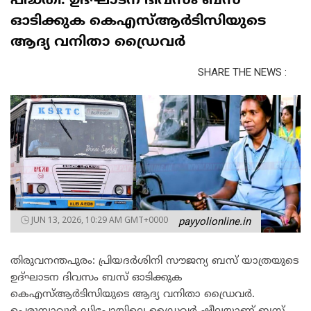
പദ്ധതി: ഉദ്ഘാടന ദിവസം ബസ്
ഓടിക്കുക കെഎസ്ആർടിസിയുടെ
ആദ്യ വനിതാ ഡ്രൈവർ
SHARE THE NEWS :
JUN 13, 2026, 10:29 AM GMT+0000
payyolionline.in
തിരുവനന്തപുരം: പ്രിയദർശിനി സൗജന്യ ബസ് യാത്രയുടെ
ഉദ്ഘാടന ദിവസം ബസ് ഓടിക്കുക
കെഎസ്ആർടിസിയുടെ ആദ്യ വനിതാ ഡ്രൈവർ.