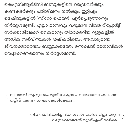
കെഎസ്ആർടിസി ബസുകളിലെ ഡ്രൈവർക്കും
കണ്ടക്ടർക്കും പരിശീലനം നൽകും. ഇറ്റിഎം
മെഷീനുകളിൽ ‘സീറോ ഫെയർ’ ഏർപ്പെടുത്താനും
നിർദ്ദേശമുണ്ട്. എല്ലാ മാസവും വരുമാന വിവര റിപ്പോർട്ട്
സർക്കാരിലേക്ക് കൈമാറും.തിരക്കേറിയ റൂട്ടുകളിൽ
അധിക സർവീസുകൾ ക്രമീകരിക്കും. ആവശ്യമായ
ജീവനക്കാരെയും ബസ്സുകളെയും സെക്ഷൻ മേധാവികൾ
ഉറപ്പാക്കണമെന്നും നിർദ്ദേശമുണ്ട്.
നിപയിൽ ആശ്വാസം, മൂന്ന് പേരുടെ പരിശോധനാ ഫലം നെ​
ഗറ്റീവ്; കേന്ദ്ര സംഘം കോഴിക്കോട ..
നിപ സ്ഥിരീകരിച്ച് ദിവസങ്ങൾ കഴിഞ്ഞിട്ടും മരുന്ന്
ലഭ്യമാക്കാത്തത് യുഡിഎഫ് സർക്ക ..