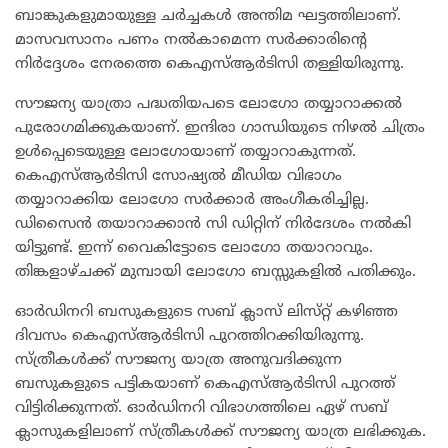
ബാങ്കുകളുമായുള്ള ചർച്ചകൾ അന്തിമ ഘട്ടത്തിലാണ്.
മാസവസാനം പണം നൽകാമെന്ന സർക്കാരിന്റെ
നിർദ്ദേശം നേരത്തെ കെഎസ്ആർടിസി തള്ളിയിരുന്നു.
സൗജന്യ യാത്രാ പദ്ധതിയപടെ ലോഗോ തയ്യാറാക്കൽ
പുരോഗമിക്കുകയാണ്. ഇന്ദിരാ ഗാന്ധിയുടെ നിഴൽ ചിത്രം
ഉൾപ്പെടെയുള്ള ലോഗോയാണ് തയ്യാറാകുന്നത്.
കെഎസ്ആർടിസി സോഷ്യൽ മീഡിയ വിഭാഗം
തയ്യാറാക്കിയ ലോഗോ സർക്കാർ അംഗീകരിച്ചില്ല.
ഡിസൈൻ തയാറാക്കാൻ സി ഡിറ്റിന് നിർദേശം നൽകി
യിട്ടുണ്ട്. ഇന്ന് വൈകിട്ടോടെ ലോഗോ തയാറാവും.
തിങ്കളാഴ്ചക്ക് മുമ്പായി ലോഗോ ബസ്സുകളിൽ പതിക്കും.
ഓർഡിനറി ബസുകളുടെ സബ് ക്ലാസ് ലിസ്‌റ്റ് കഴിഞ്ഞ
ദിവസം കെഎസ്ആർടിസി പുറത്തിറക്കിയിരുന്നു. ​
സ്ത്രീകൾക്ക് സൗജന്യ യാത്ര അനുവദിക്കുന്ന
ബസുകളുടെ പട്ടികയാണ് കെഎസ്ആർടിസി പുറത്ത്
വിട്ടിരിക്കുന്നത്. ​ഓർഡിനറി വിഭാഗത്തിലെ ഏഴ് സബ്
ക്ലാസുകളിലാണ് സ്ത്രീകൾക്ക് സൗജന്യ യാത്ര ലഭിക്കുക.