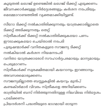
കൂടുതൽ ലഗേജ് ഉണ്ടെങ്കിൽ ലഗേജ് ടിക്കറ്റ് എടുക്കണം
ജീവനക്കാർക്കുള്ള നിർദ്ദേശങ്ങളും കർശന നടപടിയും
മെമ്മോറാണ്ടത്തിൽ വ്യക്തമാക്കിയിട്ടുണ്ട്.
സീറോ ടിക്കറ്റ് നൽകാതിരിക്കുന്നതും യാത്രക്കാരില്ലാതെ
ടിക്കറ്റ് അടിക്കുന്നതും തെറ്റ്
സ്ത്രീകൾക്ക് ടിക്കറ്റ് നൽകാതിരിക്കുകയോ പണം
ഈടാക്കുകയോ ചെയ്താൽ നടപടി
പുരുഷന്മാർക്ക് വനിതകളുടെ സൗജന്യ ടിക്കറ്റ്
നൽകിയാൽ കർശന നിയമനടപടി
വനിതാ യാത്രക്കാരോട് സൗഹാർദ്ദപരമായും മാന്യമായും
പെരുമാറണം
സ്ത്രീകൾക്ക് സുരക്ഷിതമായി കയറാനും ഇറങ്ങാനും
അവസരമൊരുക്കണം
സൗജന്യമില്ലാത്ത ബസ്സുകളിൽ കയറും മുൻപ്
കണ്ടക്ടർമാർ വിവരം സ്ത്രീകളെ അറിയിക്കണം
രാത്രിയിൽ ബസ് നിർത്തുന്നതിനുള്ള നിലവിലെ നിർദ്ദേശം
പാലിക്കണം
പ്രിയദർശനി പദ്ധതിയുടെ ഭാ​ഗമായി ഓടുന്ന