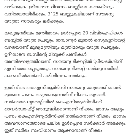
പെരുമ്പാവൂർ ഡിപ്പോയിലെ ഡ്രൈവർ ഷീലയാണ് ബസ്സ്
ഓടിക്കുക. ഉദ്ഘാടന ദിവസം ബസ്സിലെ കണ്ടക്ടറും
വനിതയായിരിക്കും. 3125 ബസ്സുകളിലാണ് സൗജന്യ
യാത്രാ സൗകര്യം ലഭിക്കുക.
മുഖ്യമന്ത്രിയും മന്ത്രിമാരും ഉൾപ്പെടെ 20 വിവിഐപികൾ
ബസ്സിൽ യാത്ര ചെയ്യും. തമ്പാനൂർ മുതൽ സെക്രട്ടറിയേറ്റ്
വരെയാണ് മുഖ്യമന്ത്രിയും മന്ത്രിമാരും യാത്ര ചെയ്യുക.
ഉദ്ഘാടന ബസിന്റെ മിനുക്ക് പണികൾ
അന്തിമഘട്ടത്തിലാണ്. സൗജന്യ ടിക്കറ്റിൽ ‘പ്രിയദർശിനി’
എന്ന് രേഖപ്പെടുത്തും. സൗജന്യ ടിക്കറ്റ് നൽകുന്നതിൽ
കണ്ടക്ടർമാർക്ക് പരിശീലനം നൽകും.
ഇതിനിടെ കെഎസ്ആർടിസി സൗജന്യ യാത്രക്ക് ബാങ്ക്
മുഖേന പണം ലഭ്യമാക്കുന്നതിന് നീക്കം തുടങ്ങി.
സർക്കാർ ഗ്യാരന്റിയിൽ കെഎസ്ആർടിസിക്ക്
ഓവർഡ്രാഫ്റ്റ് അനുവദിക്കാനാണ് നീക്കം. മാസം ആദ്യം
പണം കെഎസ്ആർടിസിക്ക് നൽകാനാണ് നീക്കം. മാസം
അവസാനത്തോടെ പലിശ ഉൾപ്പെടെ സർക്കാർ അടക്കും.
ഇത് സ്ഥിരം സംവിധാനം ആക്കാനാണ് നീക്കം.