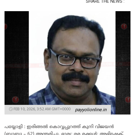
SHARE THE NEWS :
FEB 10, 2026, 3:52 AM GMT+0000
payyolionline.in
പയ്യോളി : ഇരിങ്ങൽ കൊവ്വപ്പുറത്ത് കുനി വിജയൻ
(ബാബു – 62) അന്തരിച്ചു. ഭാര്യ: രമ മക്കൾ: അഭിഷേക്,