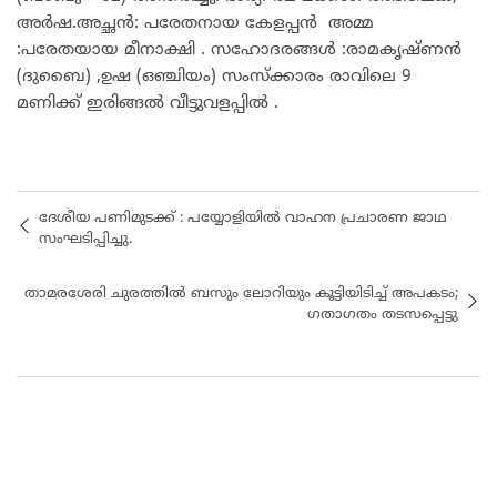
അർഷ.അച്ഛൻ: പരേതനായ കേളപ്പൻ അമ്മ
:പരേതയായ മീനാക്ഷി . സഹോദരങ്ങൾ :രാമകൃഷ്ണൻ
(ദുബൈ) ,ഉഷ (ഒഞ്ചിയം) സംസ്ക്കാരം രാവിലെ 9
മണിക്ക് ഇരിങ്ങൽ വീട്ടുവളപ്പിൽ .
ദേശീയ പണിമുടക്ക് : പയ്യോളിയിൽ വാഹന പ്രചാരണ ജാഥ
സംഘടിപ്പിച്ചു.
താമരശേരി ചുരത്തിൽ ബസും ലോറിയും കൂട്ടിയിടിച്ച് അപകടം;
ഗതാഗതം തടസപ്പെട്ടു