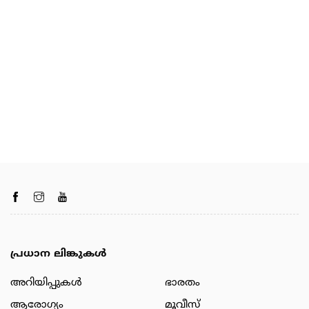
പ്രധാന ലിങ്കുകൾ
അറിയിപ്പുകള്‍
ഭാരതം
ആരോഗ്യം
മൂവീസ്