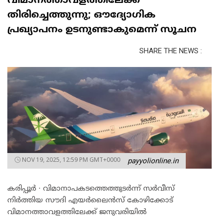
വിമാനത്താവളത്തിലേക്ക്
തിരിച്ചെത്തുന്നു; ഔദ്യോഗിക
പ്രഖ്യാപനം ഉടനുണ്ടാകുമെന്ന് സൂചന
SHARE THE NEWS :
NOV 19, 2025, 12:59 PM GMT+0000
payyolionline.in
കരിപ്പൂർ ∙ വിമാനാപകടത്തെത്തുടർന്ന് സർവീസ്
നിർത്തിയ സൗദി എയർലൈൻസ് കോഴിക്കോട്
വിമാനത്താവളത്തിലേക്ക് ജനുവരിയിൽ