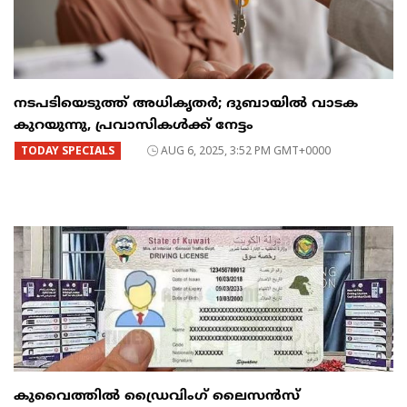
നടപടിയെടുത്ത് അധികൃതർ; ദുബായിൽ വാടക
കുറയുന്നു, പ്രവാസികൾക്ക് നേട്ടം
TODAY SPECIALS
AUG 6, 2025, 3:52 PM GMT+0000
കുവൈത്തിൽ ഡ്രൈവിംഗ് ലൈസൻസ്