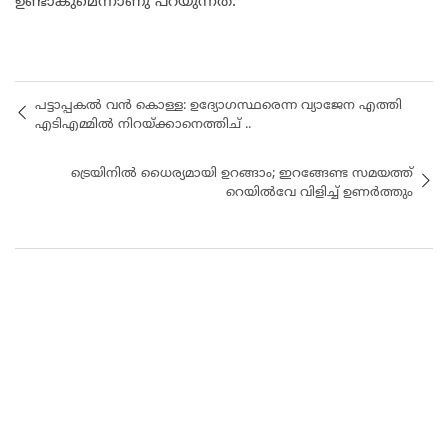
ഉണ്ടാകുമെന്നാണു പറയുന്നത്.
പട്ടാപ്പകൽ വൻ കൊള്ള: ഉദ്യോഗസ്ഥരെന്ന വ്യാജേന എത്തി
എടിഎമ്മിൽ നിറയ്ക്കാനെത്തിച് ..
ട്രെയിനിൽ ധൈര്യമായി ഉറങ്ങാം; ഇറങ്ങേണ്ട സമയത്ത്
റെയിൽവേ വിളിച്ച് ഉണർത്തും