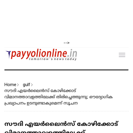
-->
Toggl
navig
Home
gulf
സൗദി എയർലൈൻസ് കോഴിക്കോട്
വിമാനത്താവളത്തിലേക്ക് തിരിച്ചെത്തുന്നു; ഔദ്യോഗിക
പ്രഖ്യാപനം ഉടനുണ്ടാകുമെന്ന് സൂചന
സൗദി എയർലൈൻസ് കോഴിക്കോട്