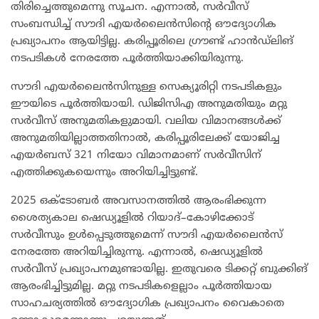
തിരിച്ചെത്തുമെന്നു സൂചന. എന്നാൽ, സർവീസ്
സംബന്ധിച്ച് സൗദി എയർലൈൻസിന്റെ ഔദ്യോഗിക
പ്രഖ്യാപനം ആയിട്ടില്ല. കരിപ്പൂരിലെ ഗ്രൗണ്ട് ഹാൻഡ്‌ലിങ്
നടപടികൾ നേരത്തേ പൂർത്തിയാക്കിയിരുന്നു.
സൗദി എയർലൈൻസിനുള്ള സെക്യൂരിറ്റി നടപടികളും
ഈയിടെ പൂർത്തിയായി. ഡിജിസിഎ അനുമതിയും മറ്റു
സർവീസ് അനുമതികളുമായി. വലിയ വിമാനങ്ങൾക്ക്
അനുമതിയില്ലാത്തതിനാൽ, കരിപ്പൂരിലേക്ക് യോജിച്ച
എയർബസ് 321 നിയോ വിമാനമാണ് സർവീസിന്
എത്തിക്കുകയെന്നും അറിയിച്ചിട്ടുണ്ട്.
2025 ഒക്ടോബർ അവസാനത്തിൽ ആരംഭിക്കുന്ന
ശൈത്യകാല ഷെഡ്യൂളിൽ റിയാദ്–കോഴിക്കോട്
സർവീസും ഉൾപ്പെടുത്തുമെന്ന് സൗദി എയർലൈൻസ്
നേരത്തേ അറിയിച്ചിരുന്നു. എന്നാൽ, ഷെഡ്യൂളിൽ
സർവീസ് പ്രഖ്യാപനമുണ്ടായില്ല. ഇതുവരെ ടിക്കറ്റ് ബുക്കിങ്
ആരംഭിച്ചിട്ടുമില്ല. മറ്റു നടപടികളെല്ലാം പൂർത്തിയായ
സാഹചര്യത്തിൽ ഔദ്യോഗിക പ്രഖ്യാപനം വൈകാതെ