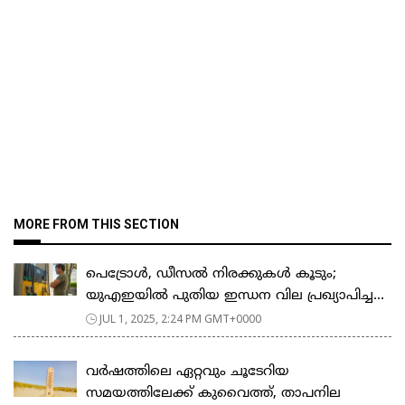
MORE FROM THIS SECTION
പെട്രോൾ, ഡീസൽ നിരക്കുകൾ കൂടും;
യുഎഇയിൽ പുതിയ ഇന്ധന വില പ്രഖ്യാപിച്ച...
JUL 1, 2025, 2:24 PM GMT+0000
വർഷത്തിലെ ഏറ്റവും ചൂടേറിയ
സമയത്തിലേക്ക് കുവൈത്ത്, താപനില