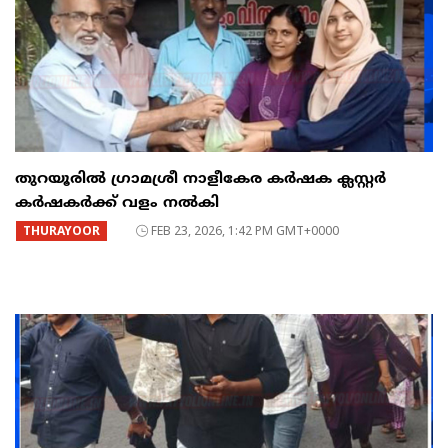
തുറയൂരിൽ ഗ്രാമശ്രീ നാളീകേര കർഷക ക്ലസ്റ്റർ
കർഷകർക്ക് വളം നൽകി
THURAYOOR
FEB 23, 2026, 1:42 PM GMT+0000