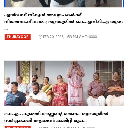
എയ്ഡഡ് സ്കൂൾ അധ്യാപകർക്ക്
നിയമനാംഗീകാരം; തുറയൂരിൽ കെ.എസ്.ടി.എ യുടെ
...
THURAYOOR
FEB 20, 2026, 1:53 PM GMT+0000
കെഎം കുഞ്ഞിക്കണ്ണന്റെ മരണം: തുറയൂരിൽ
സർവ്വകക്ഷി ആക്ഷൻ കമ്മിറ്റി രൂപ...