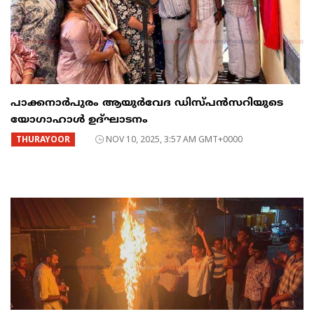
പാക്കനാർപുരം ആയുർവേദ ഡിസ്പൻസറിയുടെ
യോഗാഹാൾ ഉദ്ഘാടനം
THURAYOOR
NOV 10, 2025, 3:57 AM GMT+0000