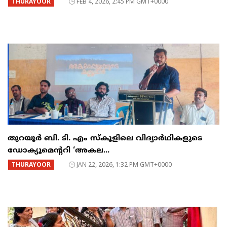
THURAYOOR
FEB 4, 2026, 2:45 PM GMT+0000
തുറയൂർ ബി. ടി. എം സ്കൂളിലെ വിദ്യാർഥികളുടെ
ഡോക്യൂമെന്ററി ‘അകല...
THURAYOOR
JAN 22, 2026, 1:32 PM GMT+0000