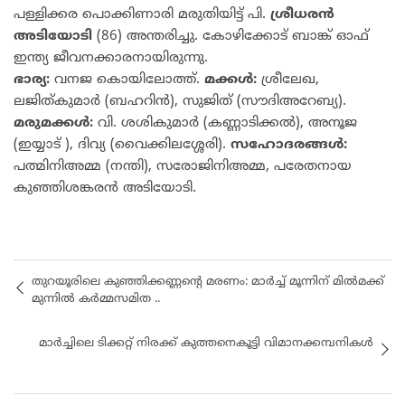
പള്ളിക്കര പൊക്കിണാരി മരുതിയിട്ട് പി.
ശ്രീധരൻ
അടിയോടി
(86) അന്തരിച്ചു. കോഴിക്കോട് ബാങ്ക് ഓഫ്
ഇന്ത്യ ജീവനക്കാരനായിരുന്നു.
ഭാര്യ:
വനജ കൊയിലോത്ത്.
മക്കൾ:
ശ്രീലേഖ,
ലജിത്കുമാർ (ബഹറിൻ), സുജിത് (സൗദിഅറേബ്യ).
മരുമക്കൾ:
വി. ശശികുമാർ (കണ്ണാടിക്കൽ), അനൂജ
(ഇയ്യാട് ), ദിവ്യ (വൈക്കിലശ്ശേരി).
സഹോദരങ്ങൾ:
പത്മിനിഅമ്മ (നന്തി), സരോജിനിഅമ്മ, പരേതനായ
കുഞ്ഞിശങ്കരൻ അടിയോടി.
തുറയൂരിലെ കുഞ്ഞിക്കണ്ണന്റെ മരണം: മാർച്ച്‌ മൂന്നിന് മിൽമക്ക്
മുന്നിൽ കർമ്മസമിത ..
മാർച്ചിലെ ടിക്കറ്റ് നിരക്ക് കുത്തനെകൂട്ടി വിമാനക്കമ്പനികൾ