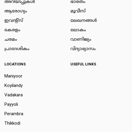
അറിയിപ്പുകള്‍
ഭാരതം
ആരോഗ്യം
മൂവീസ്
ഇവന്റ്സ്
ലേഖനങ്ങള്‍
കേരളം
ലോകം
ചരമം
വാണിജ്യം
പ്രാദേശികം
വിദ്യാഭ്യാസം
LOCATIONS
USEFUL LINKS
Maniyoor
Koyilandy
Vadakara
Payyoli
Perambra
Thikkodi